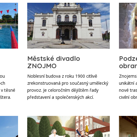
Městské divadlo
Podze
ZNOJMO
obra
dou
Noblesní budova z roku 1900 citlivě
Znojemsk
och
zrekonstruovaná pro současný umělecký
unikátní
 v těsné
provoz. Je celoročním dějištěm řady
nové tra
štera.
představení a společenských akcí.
civilní o