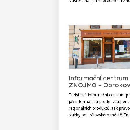
kláštera na jižním předměstí Zn
Informační centrum
ZNOJMO – Obroko
Turistické informační centrum po
jak informace a prodej vstupenek
regionálních produktů, tak prův
služby po královském městě Zn