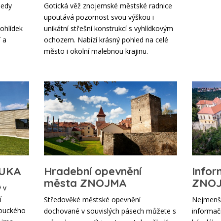
sedy
Gotická věž znojemské městské radnice
upoutává pozornost svou výškou i
ohlídek
unikátní střešní konstrukcí s vyhlídkovým
 a
ochozem. Nabízí krásný pohled na celé
město i okolní malebnou krajinu.
OUKA
Hradební opevnění
Infor
města ZNOJMA
ZNOJ
 v
í
Středověké městské opevnění
Nejmenší
Louckého
dochované v souvislých pásech můžete s
informač