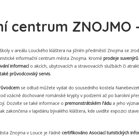
ní centrum ZNOJMO 
é školy v areálu Louckého kláštera na jižním předměstí Znojma se zro
ristické informační centrum města Znojma. Kromě
prodeje suvenýrů
vání informací
o akcích, ubytovacích a stravovacích službách či atrakti
 také průvodcovský servis
.
průvodcem
se odtud můžete vydat do sousedního kostela Nanebevzetí
y od vzácně dochované románské krypty v podzemí až po barokní pře
tojí. Dozvíte se také informace o
premonstrátském řádu
a jeho význa
ak zakončena v lapidáriu bývalého kláštera, kde uvidíte expozici stav
města Znojma v Louce je řádně
certifikováno Asociací turistických in