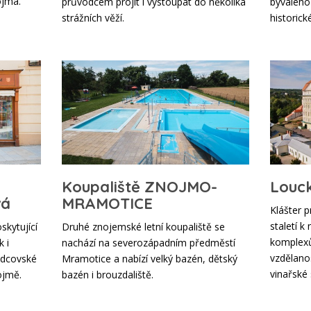
ojma.
průvodcem projít i vystoupat do několika
bývalého
strážních věží.
historic
Koupaliště ZNOJMO-
Louc
vá
MRAMOTICE
Klášter 
staletí 
skytující
Druhé znojemské letní koupaliště se
komplexů
 i
nachází na severozápadním předměstí
vzdělanos
odcovské
Mramotice a nabízí velký bazén, dětský
vinařské
ojmě.
bazén i brouzdaliště.