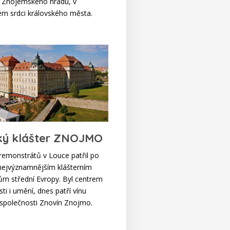
 Znojemského hradu, v
kém srdci královského města.
ký klášter ZNOJMO
premonstrátů v Louce patřil po
k nejvýznamnějším klášterním
m střední Evropy. Byl centrem
ti i umění, dnes patří vínu
 společnosti Znovín Znojmo.