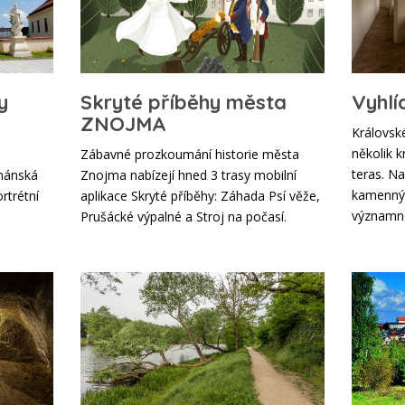
y
Skryté příběhy města
Vyhl
ZNOJMA
Královsk
několik k
Zábavné prozkoumání historie města
teras. Na
mánská
Znojma nabízejí hned 3 trasy mobilní
kamennýc
ortrétní
aplikace Skryté příběhy: Záhada Psí věže,
významno
Prušácké výpalné a Stroj na počasí.