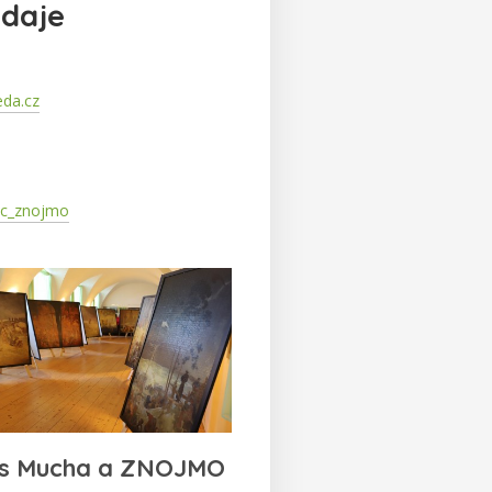
údaje
da.cz
ic_znojmo
ns Mucha a ZNOJMO