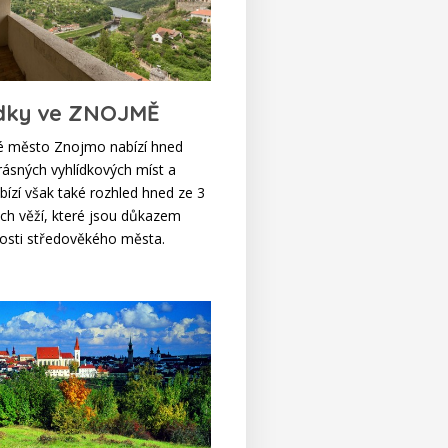
ídky ve ZNOJMĚ
é město Znojmo nabízí hned
rásných vyhlídkových míst a
bízí však také rozhled hned ze 3
h věží, které jsou důkazem
sti středověkého města.