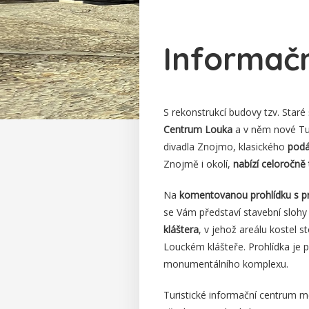
Informač
S rekonstrukcí budovy tzv. Star
Centrum Louka
a v něm nové Tu
divadla Znojmo, klasického
podá
Znojmě i okolí,
nabízí celoročně
Na
komentovanou prohlídku s 
se Vám představí stavební sloh
kláštera
, v jehož areálu kostel s
Louckém klášteře. Prohlídka je p
monumentálního komplexu.
Turistické informační centrum 