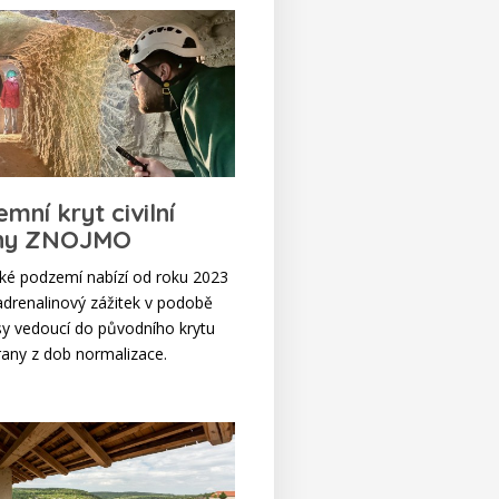
mní kryt civilní
ny ZNOJMO
é podzemí nabízí od roku 2023
 adrenalinový zážitek v podobě
sy vedoucí do původního krytu
brany z dob normalizace.