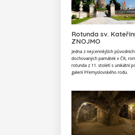
Rotunda sv. Kateřin
ZNOJMO
Jedna z nejcennějších původních
dochovaných památek v ČR, ro
rotunda z 11. století s unikátní p
galerií Přemyslovského rodu.