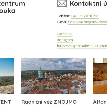
centrum
Kontaktní 
ouka
Telefon:
+420 537 020 700
E-mail:
ticlouka@znojemskabese
Facebook
Instagram
https://znojemskabeseda.com/t
VENT
Radniční věž ZNOJMO
Alfo