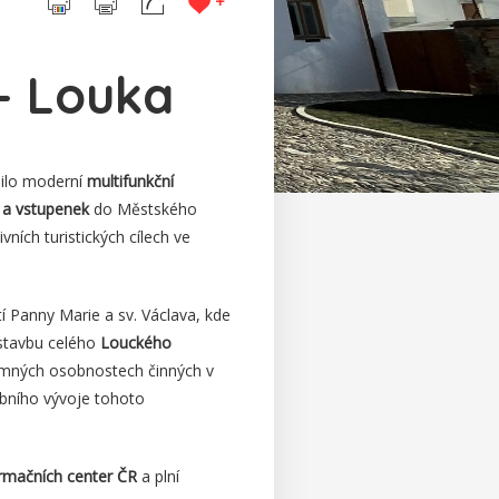
+
– Louka
dilo moderní
multifunkční
 a vstupenek
do Městského
vních turistických cílech ve
 Panny Marie a sv. Václava, kde
stavbu celého
Louckého
mných osobnostech činných v
ebního vývoje tohoto
formačních center ČR
a plní