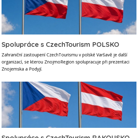
Spolupráce s CzechTourism POLSKO
Zahraniční zastoupení CzechTourismu v polské Varšavě je další
organizací, se kterou ZnojmoRegion spolupracuje při prezentaci
Znojemska a Podyjí.
Spolupráce s CzechTourism RAKOUSKO