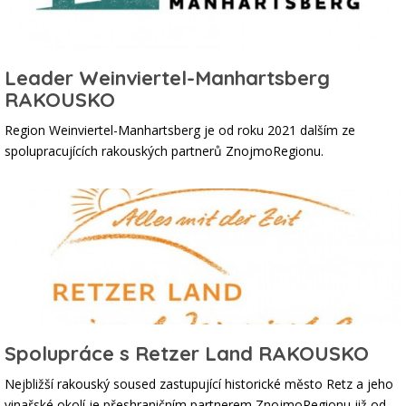
Leader Weinviertel-Manhartsberg
RAKOUSKO
Region Weinviertel-Manhartsberg je od roku 2021 dalším ze
spolupracujících rakouských partnerů ZnojmoRegionu.
Spolupráce s Retzer Land RAKOUSKO
Nejbližší rakouský soused zastupující historické město Retz a jeho
vinařské okolí je přeshraničním partnerem ZnojmoRegionu již od