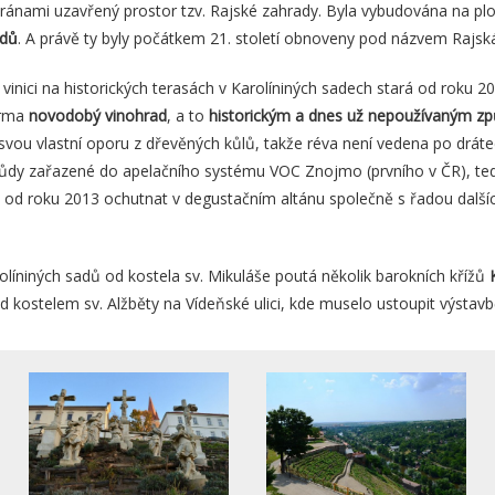
bránami uzavřený prostor tzv. Rajské zahrady. Byla vybudována na p
adů
. A právě ty byly počátkem 21. století obnoveny pod názvem Rajská
inici na historických terasách v Karolíniných sadech stará od roku 2
irma
novodobý vinohrad
, a to
historickým a dnes už nepoužívaným zp
svou vlastní oporu z dřevěných kůlů, takže réva není vedena po drát
ůdy zařazené do apelačního systému VOC Znojmo (prvního v ČR), te
 od roku 2013 ochutnat v degustačním altánu společně s řadou dalších
líniných sadů od kostela sv. Mikuláše poutá několik barokních křížů
d kostelem sv. Alžběty na Vídeňské ulici, kde muselo ustoupit výstav