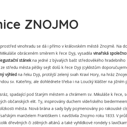
inice ZNOJMO
prostřed vinohradu se dá i přímo v královském městě Znojmě. Na dos
Mikuláše obráceném směrem k řece Dyji, vysadila
vinařská společn
egustační stánek
na jedné z bývalých bašt středověkého hradebního 
á ze středu města pěšky sejít dolů k řece Dyji (cyklistům doporučuje
ný výhled
na řeku Dyji, protější zelený svah Kraví Hory, na hráz Znoje
dou sv. Kateřiny, ale dohlédnete třeba i na Loucký klášter na jižním
 sráz, spadající pod Starým městem a chrámem sv. Mikuláše k řece, se
ch občanských elit. Ty, inspirovány duchem vídeňského biedermeieru,
blízkosti města. Nová brána a sady byly pojmenovány po rakouské cí
sařským manželem Františkem I. navštívila Znojmo roku 1833. V průběh
kolik dřevěných či zděných altánů a také vyhlídkové rondely s lavičkam