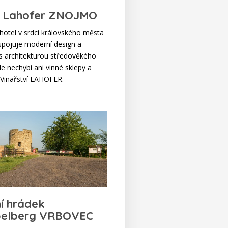
l Lahofer ZNOJMO
 hotel v srdci královského města
pojuje moderní design a
s architekturou středověkého
e nechybí ani vinné sklepy a
 Vinařství LAHOFER.
ní hrádek
elberg VRBOVEC