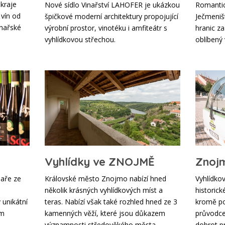
kraje
Nové sídlo Vinařství LAHOFER je ukázkou
Romantick
 vín od
špičkové moderní architektury propojující
Ječmeništ
inařské
výrobní prostor, vinotéku i amfiteátr s
hranic z
vyhlídkovou střechou.
oblíbený 
Vyhlídky ve ZNOJMĚ
Znoj
aře ze
Královské město Znojmo nabízí hned
Vyhlídko
několik krásných vyhlídkových míst a
historic
v unikátní
teras. Nabízí však také rozhled hned ze 3
kromě po
ím
kamenných věží, které jsou důkazem
průvodce
významnosti středověkého města.
dobrot pr