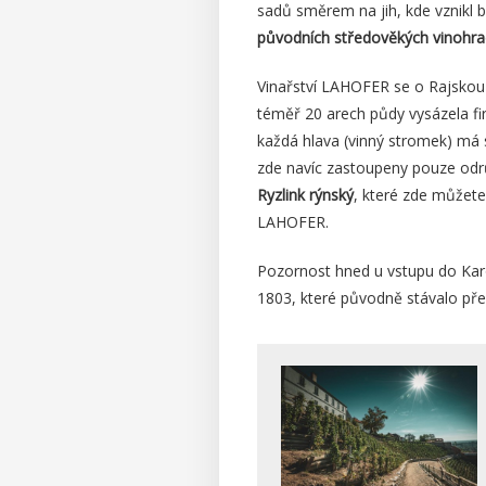
sadů směrem na jih, kde vznikl 
původních středověkých vinohr
Vinařství LAHOFER se o Rajskou v
téměř 20 arech půdy vysázela f
každá hlava (vinný stromek) má 
zde navíc zastoupeny pouze odr
Ryzlink rýnský
, které zde můžete
LAHOFER.
Pozornost hned u vstupu do Karo
1803, které původně stávalo pře