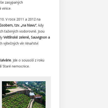
loše zasypaných
 vinice.
010. V roce 2011 a 2012 na
ůsobem, tzv. „na hlavu“
, kdy
ech tažených vodorovně. Jsou
dy
Veltlínské zelené, Sauvignon a
 výtečných vín Vinařství
Kalvárie
. Jde o sousoší z roku
bě Staré nemocnice.