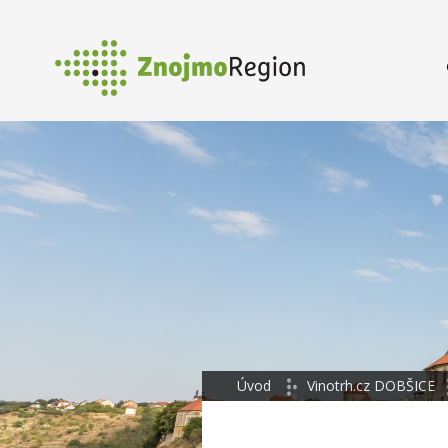
Úvod
Vinotrh.cz DOBŠICE