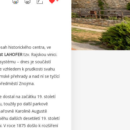
+
ah historického centra, ve
ost LAHOFER
tzv. Rajskou vinici.
systému – dnes je součástí
me vzhledem k prudkosti svahu
mské přehrady a nad ní se tyčící
 předměstí Znojma.
 dostal na začátku 19. století
 toužily po další parkově
sařovně Karolině Augustě
u dalších desetiletí 19. století
i. V roce 1875 došlo k rozšíření