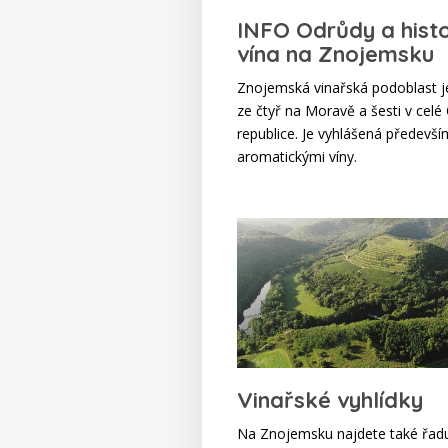
INFO Odrůdy a histo
vína na Znojemsku
Znojemská vinařská podoblast j
ze čtyř na Moravě a šesti v celé
republice. Je vyhlášená předevší
aromatickými víny.
Vinařské vyhlídky
Na Znojemsku najdete také řadu