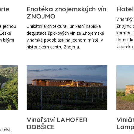
rie
Enotéka znojemských vín
Hote
ZNOJMO
Vinařský
Znojma s
e jednou
Unikátní architektura i unikátní nabídka
komfort 
 České
degustace špičkových vín ze Znojemské
domu, kd
m bílými
vinařské podoblasti na jednom místě, v
vinotéka
historickém centru Znojma.
Vinařství LAHOFER
Vinič
DOBŠICE
Lamp
 míst,