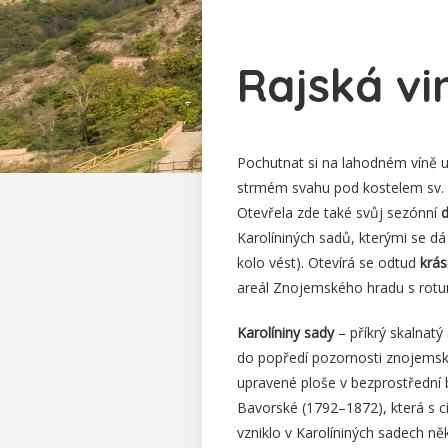
Rajská v
Pochutnat si na lahodném víně u
strmém svahu pod kostelem sv. 
Otevřela zde také svůj sezónní
d
Karolíniných sadů, kterými se d
kolo vést). Otevírá se odtud
krás
areál Znojemského hradu s rotun
Karolíniny sady
– příkrý skalnatý
do popředí pozornosti znojemský
upravené ploše v bezprostřední 
Bavorské (1792–1872), která s cí
vzniklo v Karolíniných sadech ně