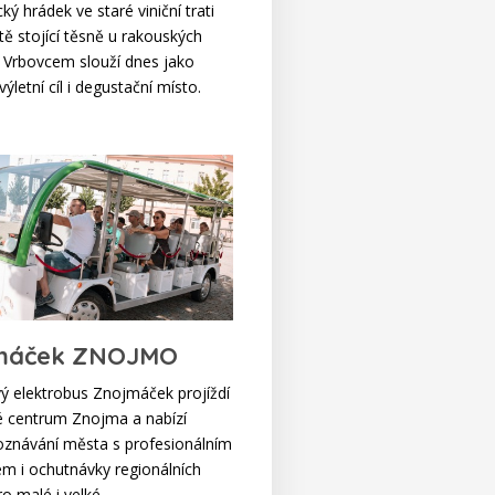
ý hrádek ve staré viniční trati
ě stojící těsně u rakouských
a Vrbovcem slouží dnes jako
výletní cíl i degustační místo.
máček ZNOJMO
vý elektrobus Znojmáček projíždí
ké centrum Znojma a nabízí
znávání města s profesionálním
m i ochutnávky regionálních
o malé i velké.