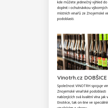
kde můžete jedinečný výhled do 
doplnit i ochutnávkou výborných
místních vinařů ze Znojemské v
podoblasti.
Vinotrh.cz DOBŠICE
Společnost VINOTRH spojuje vin
Znojemské vinařské podoblasti
nabízejících svá kvalitní vína jak 
Enotéce, tak on-line ve speciáln
vinařském e-shopu.