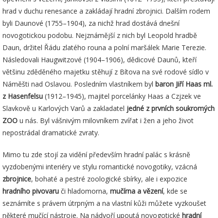
hrad v duchu renesance a zakládají hradní zbrojnici. Dalším rodem
byli Daunové (1755–1904), za nichž hrad dostává dnešní
novogotickou podobu. Nejznámější z nich byl Leopold hradbě
Daun, držitel Řádu zlatého rouna a polní maršálek Marie Terezie.
Následovali Haugwitzové (1904–1906), dědicové Daunů, kteří
většinu zděděného majetku stěhují z Bítova na své rodové sídlo v
Náměšti nad Oslavou. Posledním vlastníkem byl
baron Jiří Haas ml.
z Hasenfelsu
(1912–1945), majitel porcelánky Haas a Czjzek ve
Slavkově u Karlových Varů a zakladatel
jedné z prvních soukromých
ZOO
u nás. Byl vášnivým milovníkem zvířat i žen a jeho život
nepostrádal dramatické zvraty.
Mimo tu zde stojí za vidění především hradní palác s krásně
vyzdobenými interiéry ve stylu romantické novogotiky, vzácná
zbrojnice
, bohaté a pestré zoologické sbírky, ale i expozice
hradního pivovaru
či hladomorna,
mučírna a vězení
, kde se
seznámíte s právem útrpným a na vlastní kůži můžete vyzkoušet
některé mučící nástroje. Na nádvoří upoutá novogotické
hradní