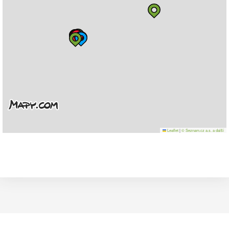
Leaflet
|
© Seznam.cz a.s. a další