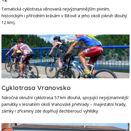
Tematická cyklotrasa věnovaná nejvýznamnějším pivním,
historickým i přírodním krásám v Bítově a jeho okolí (okruh dlouhý
12 km).
Cyklotrasa Vranovsko
Náročná okružní cyklotrasa 57 km dlouhá, spojující nejvýznamnější
památky v lesnatém okolí Vranovské přehrady – majestátní hrady,
zámky i zříceniny zde doplňují dechberoucí vyhlídky.