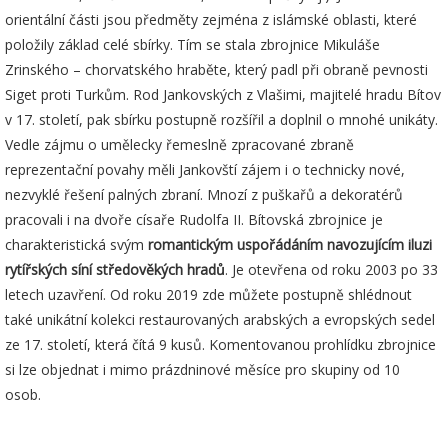
orientální části jsou předměty zejména z islámské oblasti, které
položily základ celé sbírky. Tím se stala zbrojnice Mikuláše
Zrinského – chorvatského hraběte, který padl při obraně pevnosti
Siget proti Turkům. Rod Jankovských z Vlašimi, majitelé hradu Bítov
v 17. století, pak sbírku postupně rozšířil a doplnil o mnohé unikáty.
Vedle zájmu o umělecky řemeslně zpracované zbraně
reprezentační povahy měli Jankovští zájem i o technicky nové,
nezvyklé řešení palných zbraní. Mnozí z puškařů a dekoratérů
pracovali i na dvoře císaře Rudolfa II. Bítovská zbrojnice je
charakteristická svým
romantickým uspořádáním navozujícím iluzi
rytířských síní středověkých hradů
. Je otevřena od roku 2003 po 33
letech uzavření. Od roku 2019 zde můžete postupně shlédnout
také unikátní kolekci restaurovaných arabských a evropských sedel
ze 17. století, která čítá 9 kusů. Komentovanou prohlídku zbrojnice
si lze objednat i mimo prázdninové měsíce pro skupiny od 10
osob.