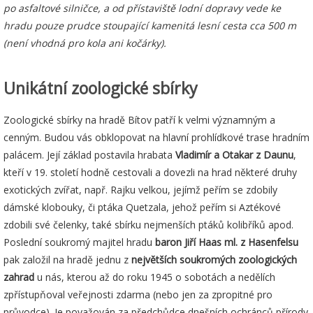
po asfaltové silničce, a od přístaviště lodní dopravy vede ke
hradu pouze prudce stoupající kamenitá lesní cesta cca 500 m
(není vhodná pro kola ani kočárky).
Unikátní zoologické sbírky
Zoologické sbírky na hradě Bítov patří k velmi významným a
cenným. Budou vás obklopovat na hlavní prohlídkové trase hradním
palácem. Její základ postavila hrabata
Vladimír a Otakar z Daunu
,
kteří v 19. století hodně cestovali a dovezli na hrad některé druhy
exotických zvířat, např. Rajku velkou, jejímž peřím se zdobily
dámské klobouky, či ptáka Quetzala, jehož peřím si Aztékové
zdobili své čelenky, také sbírku nejmenších ptáků kolibříků apod.
Poslední soukromý majitel hradu
baron Jiří Haas ml.
z Hasenfelsu
pak založil na hradě jednu z
největších soukromých zoologických
zahrad
u nás, kterou až do roku 1945 o sobotách a nedělích
zpřístupňoval veřejnosti zdarma (nebo jen za zpropitné pro
průvodce). Je považován za předchůdce dnešních ochránců přírody