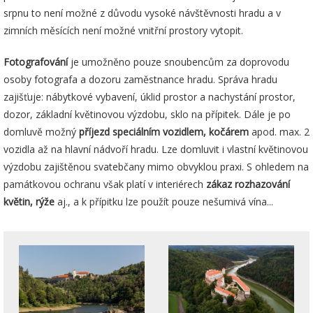
srpnu to není možné z důvodu vysoké návštěvnosti hradu a v
zimních měsících není možné vnitřní prostory vytopit.
Fotografování
je umožněno pouze snoubencům za doprovodu
osoby fotografa a dozoru zaměstnance hradu. Správa hradu
zajišťuje: nábytkové vybavení, úklid prostor a nachystání prostor,
dozor, základní květinovou výzdobu, sklo na přípitek. Dále je po
domluvě možný
příjezd speciálním vozidlem, kočárem
apod. max. 2
vozidla až na hlavní nádvoří hradu. Lze domluvit i vlastní květinovou
výzdobu zajištěnou svatebčany mimo obvyklou praxi. S ohledem na
památkovou ochranu však platí v interiérech
zákaz rozhazování
květin, rýže
aj., a k přípitku lze použít pouze nešumivá vína...