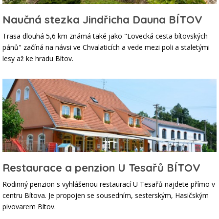
Naučná stezka Jindřicha Dauna BÍTOV
Trasa dlouhá 5,6 km známá také jako "Lovecká cesta bítovských
pánů" začíná na návsi ve Chvalaticích a vede mezi poli a staletými
lesy až ke hradu Bítov.
Restaurace a penzion U Tesařů BÍTOV
Rodinný penzion s vyhlášenou restaurací U Tesařů najdete přímo v
centru Bítova. Je propojen se sousedním, sesterským, Hasičským
pivovarem Bítov.