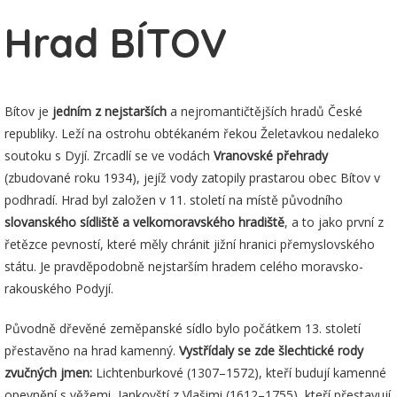
Hrad BÍTOV
Bítov je
jedním z nejstarších
a nejromantičtějších hradů České
republiky. Leží na ostrohu obtékaném řekou Želetavkou nedaleko
soutoku s Dyjí. Zrcadlí se ve vodách
Vranovské přehrady
(zbudované roku 1934), jejíž vody zatopily prastarou obec Bítov v
podhradí. Hrad byl založen v 11. století na místě původního
slovanského sídliště a velkomoravského hradiště
, a to jako první z
řetězce pevností, které měly chránit jižní hranici přemyslovského
státu. Je pravděpodobně nejstarším hradem celého moravsko-
rakouského Podyjí.
Původně dřevěné zeměpanské sídlo bylo počátkem 13. století
přestavěno na hrad kamenný.
Vystřídaly se zde šlechtické rody
zvučných jmen:
Lichtenburkové (1307–1572), kteří budují kamenné
opevnění s věžemi, Jankovští z Vlašimi (1612–1755), kteří přestavují