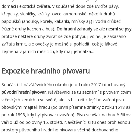
domácí i exotická zvířata. V současné době zde uvidíte pávy,
křepelky, slepičky, králíky, ovce kamerunské, několik druhů
papoušků (andulky, korely, kakariki, mníšky aj.) i vodní drůbež
(různé druhy kachen a hus).
Do hradní zahrady se ale nesmí se psy
,
protože některé druhy zvířat se zde pohybují volně. Je zakázáno
zvířata krmit, ale ovečky je možné si pohladit, což je lákavé
zejména v jarních měsících, kdy mají jehňátka...
Expozice hradního pivovaru
Součástí II. návštěvnického okruhu je od roku 2017 i dochovaný
původní hradní pivovar
. Návštěvníci se tu seznámí s pivovarnictvím
v českých zemích a ve světě, ale i s historií zdejšího vaření piva
bítovskými majiteli hradu (od první písemné zmínky z roku 1618 až
po rok 1893, kdy byl pivovar uzavřen). Pivo se však na hradě Bítov
vařilo už od poloviny 15. století. Návštěvníci si tu dnes prohlédnou
prostory původního hradního pivovaru včetně dochovaného