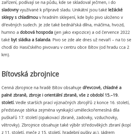
zařízení, podívají se na půdu, kde se skladoval ječmen, i do
sladovny
využívané k přípravě sladu. Unikátní jsou také
ležácké
sklepy s chladírnou
v hradním sklepení, kde bylo pivo uloženo v
dřevěných sudech. Je zde také bednářská dílna, máčírna, hvozd,
humno a
dobová hospoda
(jen jako expozice) a od července 2022
také
byt sládka a šalanda
. Pivo se zde ale dnes už nevaří – na to se
chodí do Hasičského pivovaru v centru obce Bítov (od hradu cca 2
km).
Bítovská zbrojnice
Cenná zbrojnice na hradě Bítov obsahuje
dřevcové, chladné a
palné zbraně, zbroje i orientální zbraně, vše z období 15.–19.
století.
Vedle starších prací význačných zbrojířů z konce 16. století,
představuje sbírka zejména vynikající uměleckořemeslná díla
puškařů 17. století (opakovací zbraně, zadovky, vzduchovky,
větrovky). Zbrojnice obsahuje také výběr středověkých zbraní (kopí
z 11. století, meče z 15. století, hradební pušky aj.). Jádrem