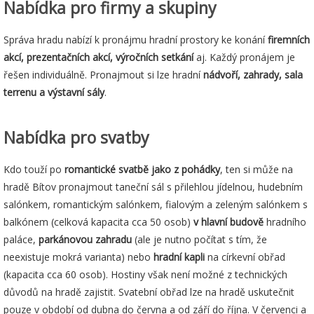
Nabídka pro firmy a skupiny
Správa hradu nabízí k pronájmu hradní prostory ke konání
firemních
akcí, prezentačních akcí, výročních setkání
aj. Každý pronájem je
řešen individuálně. Pronajmout si lze hradní
nádvoří, zahrady, sala
terrenu a výstavní sály
.
Nabídka pro svatby
Kdo touží po
romantické svatbě jako z pohádky
, ten si může na
hradě Bítov pronajmout taneční sál s přilehlou jídelnou, hudebním
salónkem, romantickým salónkem, fialovým a zeleným salónkem s
balkónem (celková kapacita cca 50 osob)
v hlavní budově
hradního
paláce,
parkánovou zahradu
(ale je nutno počítat s tím, že
neexistuje mokrá varianta) nebo
hradní kapli
na církevní obřad
(kapacita cca 60 osob). Hostiny však není možné z technických
důvodů na hradě zajistit. Svatební obřad lze na hradě uskutečnit
pouze v období od dubna do června a od září do října. V červenci a