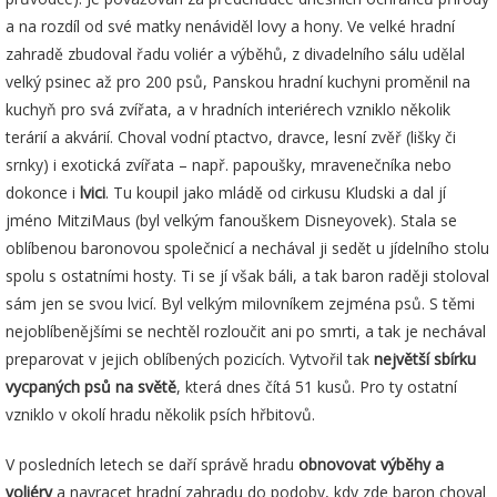
a na rozdíl od své matky nenáviděl lovy a hony. Ve velké hradní
zahradě zbudoval řadu voliér a výběhů, z divadelního sálu udělal
velký psinec až pro 200 psů, Panskou hradní kuchyni proměnil na
kuchyň pro svá zvířata, a v hradních interiérech vzniklo několik
terárií a akvárií. Choval vodní ptactvo, dravce, lesní zvěř (lišky či
srnky) i exotická zvířata – např. papoušky, mravenečníka nebo
dokonce i
lvici
. Tu koupil jako mládě od cirkusu Kludski a dal jí
jméno MitziMaus (byl velkým fanouškem Disneyovek). Stala se
oblíbenou baronovou společnicí a nechával ji sedět u jídelního stolu
spolu s ostatními hosty. Ti se jí však báli, a tak baron raději stoloval
sám jen se svou lvicí. Byl velkým milovníkem zejména psů. S těmi
nejoblíbenějšími se nechtěl rozloučit ani po smrti, a tak je nechával
preparovat v jejich oblíbených pozicích. Vytvořil tak
největší sbírku
vycpaných psů na světě
, která dnes čítá 51 kusů. Pro ty ostatní
vzniklo v okolí hradu několik psích hřbitovů.
V posledních letech se daří správě hradu
obnovovat výběhy a
voliéry
a navracet hradní zahradu do podoby, kdy zde baron choval