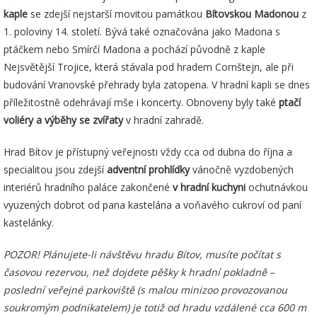
kaple
se zdejší nejstarší movitou památkou
Bítovskou Madonou
z
1. poloviny 14. století. Bývá také označována jako Madona s
ptáčkem nebo Smírčí Madona a pochází původně z kaple
Nejsvětější Trojice, která stávala pod hradem Cornštejn, ale při
budování Vranovské přehrady byla zatopena. V hradní kapli se dnes
příležitostně odehrávají mše i koncerty. Obnoveny byly také
ptačí
voliéry a výběhy se zvířaty
v hradní zahradě.
Hrad Bítov je přístupný veřejnosti vždy cca od dubna do října a
specialitou jsou zdejší
adventní prohlídky
vánočně vyzdobených
interiérů hradního paláce zakončené
v hradní kuchyni
ochutnávkou
vyuzených dobrot od pana kastelána a voňavého cukroví od paní
kastelánky.
POZOR! Plánujete-li návštěvu hradu Bítov, musíte počítat s
časovou rezervou, než dojdete pěšky k hradní pokladně –
poslední veřejné parkoviště (s malou minizoo provozovanou
soukromým podnikatelem) je totiž od hradu vzdálené cca 600 m