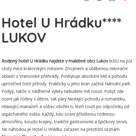
Hotel U Hrádku****
LUKOV
Rodinný hotel U Hrádku najdete v malebné obci Lukov
ležící na půl
cesty mezi královským městem Znojmem a oblíbenou rekreační
oblastí u Vranovské přehrady. Poskytuje absolutní klid a pohodu
uprostřed čisté přírody. Prakticky u jeho bran začíná Národní park
Podyjí, takže o nádherné výlety nebudete mít nouzi. Pobyt zde
ocení jak rodiny s dětmi, tak páry hledající pohodu a romantiku,
relaxující manažeři a vůbec všichni ti, kteří touží po odpočinku od
uspěchaného světa. Každý, kdo ocení přívětivou rodinnou
atmosféru, kouzlo krajiny, tradiční gastronomii a špičkový servis.
Ne náhodou je Hotel U Hrádku zařazen na prestižní seznam