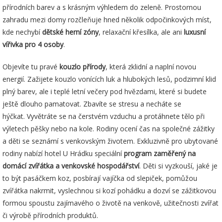
přírodních barev a s krásným výhledem do zeleně. Prostornou
zahradu mezi domy rozčleňuje hned několik odpočinkových míst,
kde nechybí
dětské herní zóny
, relaxační křesílka, ale ani
luxusní
vířivka pro 4 osoby
.
Objevíte tu pravé
kouzlo přírody
, která zklidní a naplní novou
energií. Zažijete kouzlo vonících luk a hlubokých lesů, podzimní klid
plný barev, ale i teplé letní večery pod hvězdami, které si budete
ještě dlouho pamatovat. Zbavíte se stresu a necháte se
hýčkat. Vyvětráte se na čerstvém vzduchu a protáhnete tělo při
výletech pěšky nebo na kole. Rodiny ocení čas na společné zážitky
a děti se seznámí s venkovským životem. Exkluzivně pro ubytované
rodiny nabízí hotel U Hrádku speciální
program zaměřený na
domácí zvířátka a venkovské hospodářství
. Děti si vyzkouší, jaké je
to být pasáčkem koz, posbírají vajíčka od slepiček, pomůžou
zvířátka nakrmit, vyslechnou si kozí pohádku a dozví se zážitkovou
formou spoustu zajímavého o životě na venkově, užitečnosti zvířat
či výrobě přírodních produktů.