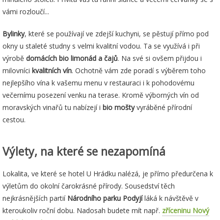
vámi rozloučí...
Bylinky
, které se používají ve zdejší kuchyni, se pěstují přímo pod
okny u staleté studny s velmi kvalitní vodou. Ta se využívá i při
výrobě
domácích bio limonád a čajů
. Na své si ovšem přijdou i
milovníci
kvalitních vín
. Ochotně vám zde poradí s výběrem toho
nejlepšího vína k vašemu menu v restauraci i k pohodovému
večernímu posezení venku na terase. Kromě výborných vín od
moravských vinařů
tu nabízejí i
bio mošty
vyráběné přírodní
cestou.
Výlety, na které se nezapomíná
Lokalita, ve které se hotel U Hrádku nalézá, je přímo předurčena k
výletům do okolní čarokrásné přírody. Sousedství těch
nejkrásnějších partií
Národního parku Podyjí
láká k návštěvě v
kteroukoliv roční dobu. Nadosah budete mít např.
zříceninu Nový