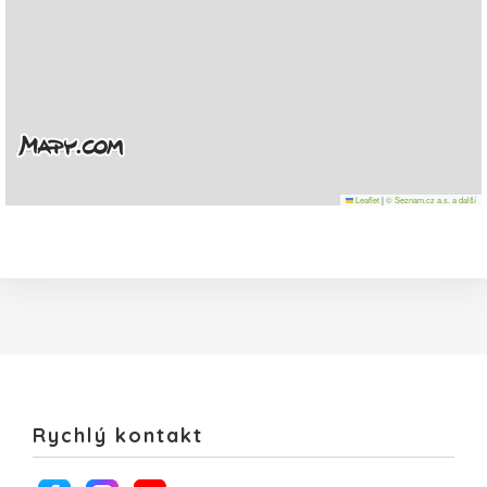
Leaflet
|
© Seznam.cz a.s. a další
Rychlý kontakt