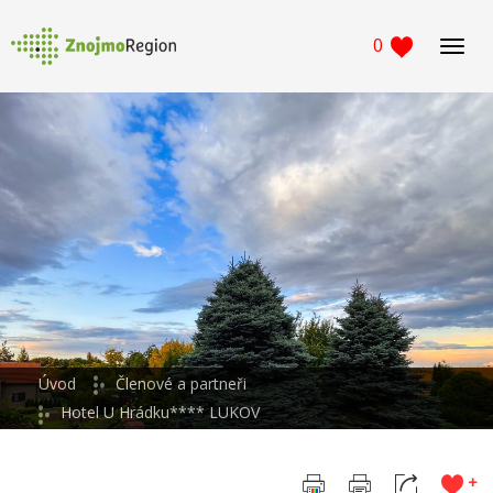
0
Navig
Úvod
Členové a partneři
Hotel U Hrádku**** LUKOV
+