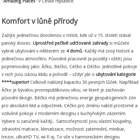
"Amazing Places"
v České republice.
Komfort v lůně přírody
Zažijte jedinečnou dovolenou v místě, kde už v 15. století stával
panský dvorec.
Uprostřed pečlivě udržované zahrady
si můžete
vybrat ubytování v některém ze
4 domů
. Každý má svoji historii a
jedinečnou atmosféru. Původně pracovně (a později i vžitě) jsou
pojmenovány jako: Áčko, Béčko, Céčko a Déčko. Jednotlivé pokoje
v nich jsou oázou klidu a pohodlí – vždyť jde o
ubytování kategorie
****superior!
Celkově nabízejí kapacitu 30 pevných lůžek. Například
Áčko je bývalou prvorepublikovou vilou, ve které je zachován
původní design. Béčko má jedinečnou energii geopatogenních zón
pro absolutní klid a odpočinek. Céčko pro změnu nabízí prostorné a
vzdušné pokoje v moderním designu s kuchyňským zázemím.
Vybere si zaručeně každý... Samozřejmostí jsou vlastní koupelny,
zdravotní matrace, klimatizace, možnost zatemnění, minibar,
trezor, ultraHD TV, wi-fi aj. To vše v harmonickém designu