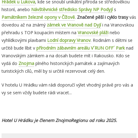
Hrádek u Lukova
, kde se snoubí unikátní příroda se středověkou
historií, anebo
Návštěvnické středisko Správy NP Podyjí
s
Památníkem železné opony v Čížově
.
Značené pěší i cyklo trasy
vás
dovedou až na známý
zámek ve Vranově nad Dyjí
i na Vranovskou
přehradu s TOP koupacím místem na
Vranovské pláži
nebo
vyhlídkovými plavbami
Lodní dopravy Vranov
. Rodinám s dětmi se
určitě bude líbit v
přírodním zábavním areálu V´RUN OFF´ Park
nad
Vranovským zámkem a na dosah budete mít i Rakousko. Kdo se
vydá do
Znojma
plného historických památek a zajímavých
turistických cílů, měl by si určitě rezervovat celý den.
V hotelu U Hrádku vám rádi doporučí výlet vhodný právě pro vás a
vy se sem vždy budete rádi vracet...
Hotel U Hrádku je členem ZnojmoRegionu od roku 2025.