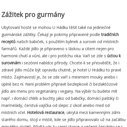
Zážitek pro gurmány
Ubytovaní hosté se mohou U Hádku těšit také na jedinečné
gurmánské zážitky. Čekají je pokrmy připravené podle
tradičních
receptů
našich babiček, s použitím bylinek a surovin od místních
farmářů. Každé jídlo je připraveno s láskou a citem nejen pro
harmonii chutí a vůní, ale i pro potěchu oka. Vaří se zde s
úctou k
surovinám
i sezónní nabídce přírody. Chcete-li se přesvědčit, že i
zdravé jídlo může být opravdu chutné, je hotel U Hrádku to pravé
místo. Zajímavostí je, že se zde vaří s minimem mouky anebo i
úplně bez ní. Není problém připravit bezlepkové či bezlaktózové
jídlo ani menu pro vegetariány i vegany. Na výběr tu budete mít
např. i domácí chléb a buchty jako od babičky, domácí paštiky či
marmelády, čerstvá vajíčka od slepic z okolí anebo med od
místních včel.
Hotelová restaurace
, ukrytá mezi kamennými zdmi
starého domu, stojí v místě, kde se jídlo připravovalo už na začátku
minulého století. Přivítá vás tu ranní slunce a večerní červánky se s