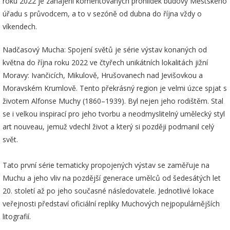
roku 2022 je zahájení komentovaných prohlídek budovy Městského
úřadu s průvodcem, a to v sezóně od dubna do října vždy o
víkendech.
Nadčasový Mucha: Spojení světů je série výstav konaných od
května do října roku 2022 ve čtyřech unikátních lokalitách jižní
Moravy: Ivančicích, Mikulově, Hrušovanech nad Jevišovkou a
Moravském Krumlově. Tento překrásný region je velmi úzce spjat s
životem Alfonse Muchy (1860–1939). Byl nejen jeho rodištěm. Stal
se i velkou inspirací pro jeho tvorbu a neodmyslitelný umělecký styl
art nouveau, jemuž vdechl život a který si později podmanil celý
svět.
Tato první série tematicky propojených výstav se zaměřuje na
Muchu a jeho vliv na pozdější generace umělců od šedesátých let
20. století až po jeho současné následovatele. Jednotlivé lokace
veřejnosti představí oficiální repliky Muchových nejpopulárnějších
litografií.