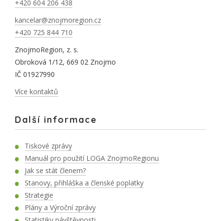
+420 604 206 438
kancelar@znojmoregion.cz
+420 725 844 710
ZnojmoRegion, z. s.
Obroková 1/12, 669 02 Znojmo
IČ 01927990
Více kontaktů
Další informace
Tiskové zprávy
Manuál pro použití LOGA ZnojmoRegionu
Jak se stát členem?
Stanovy, přihláška a členské poplatky
Strategie
Plány a Výroční zprávy
Statistiky návštěvnosti