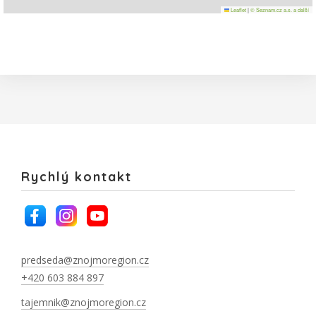
Leaflet
|
© Seznam.cz a.s. a další
Rychlý kontakt
predseda@znojmoregion.cz
+420 603 884 897
tajemnik@znojmoregion.cz