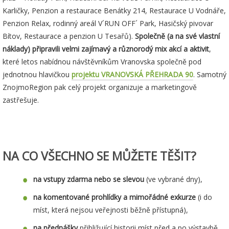
Karličky, Penzion a restaurace Benátky 214, Restaurace U Vodnáře,
Penzion Relax, rodinný areál V´RUN OFF´ Park, Hasičský pivovar
Bítov, Restaurace a penzion U Tesařů).
Společně (a na své vlastní
náklady) připravili velmi zajímavý a různorodý mix akcí a aktivit
,
které letos nabídnou návštěvníkům Vranovska společně pod
jednotnou hlavičkou
projektu VRANOVSKÁ PŘEHRADA 90
. Samotný
ZnojmoRegion pak celý projekt organizuje a marketingově
zastřešuje.
NA CO VŠECHNO SE MŮŽETE TĚŠIT?
na vstupy zdarma nebo se slevou
(ve vybrané dny),
na komentované prohlídky a mimořádné exkurze
(i do
míst, která nejsou veřejnosti běžně přístupná),
na přednášky
přibližující historii míst před a po výstavbě