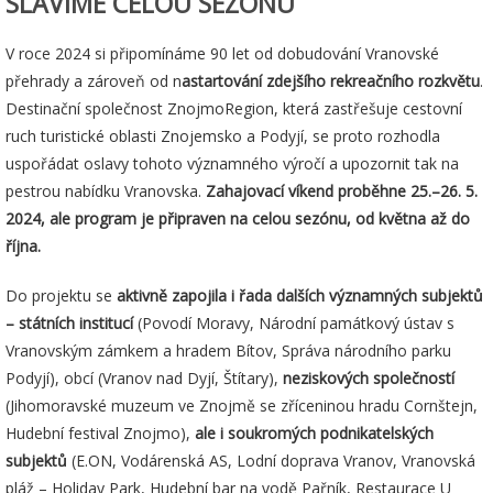
SLAVÍME CELOU SEZÓNU
V roce 2024 si připomínáme 90 let od dobudování Vranovské
přehrady a zároveň od n
astartování zdejšího rekreačního rozkvětu
.
Destinační společnost ZnojmoRegion, která zastřešuje cestovní
ruch turistické oblasti Znojemsko a Podyjí, se proto rozhodla
uspořádat oslavy tohoto významného výročí a upozornit tak na
pestrou nabídku Vranovska.
Zahajovací víkend proběhne 25.–26. 5.
2024, ale program
je připraven na celou sezónu, od května až do
října.
Do projektu se
aktivně zapojila i řada dalších významných subjektů
– státních institucí
(Povodí Moravy, Národní památkový ústav s
Vranovským zámkem a hradem Bítov, Správa národního parku
Podyjí), obcí (Vranov nad Dyjí, Štítary),
neziskových společností
(Jihomoravské muzeum ve Znojmě se zříceninou hradu Cornštejn,
Hudební festival Znojmo),
ale i soukromých podnikatelských
subjektů
(E.ON, Vodárenská AS, Lodní doprava Vranov, Vranovská
pláž – Holiday Park, Hudební bar na vodě Pařník, Restaurace U