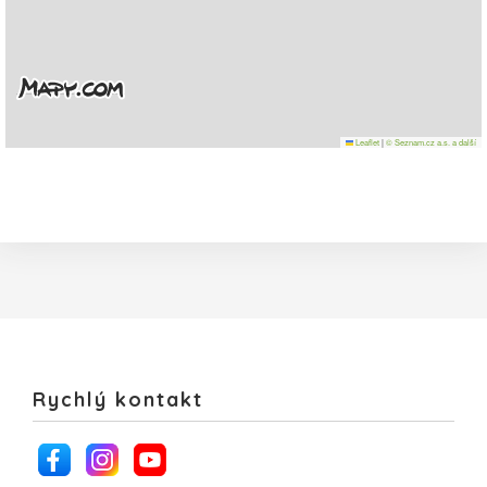
Leaflet
|
© Seznam.cz a.s. a další
Rychlý kontakt