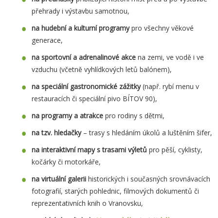
přehrady i výstavbu samotnou,
na hudební a kulturní programy
pro všechny věkové
generace,
na sportovní a adrenalinové akce
na zemi, ve vodě i ve
vzduchu (včetně vyhlídkových letů balónem),
na speciální gastronomické zážitky
(např. rybí menu v
restauracích či speciální pivo BÍTOV 90),
na programy a atrakce
pro rodiny s dětmi,
na tzv. hledačky
– trasy s hledáním úkolů a luštěním šifer,
na interaktivní mapy s trasami výletů
pro pěší, cyklisty,
kočárky či motorkáře,
na virtuální galerii
historických i současných srovnávacích
fotografií, starých pohlednic, filmových dokumentů či
reprezentativních knih o Vranovsku,