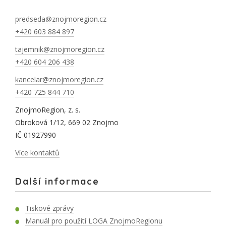
predseda@znojmoregion.cz
+420 603 884 897
tajemnik@znojmoregion.cz
+420 604 206 438
kancelar@znojmoregion.cz
+420 725 844 710
ZnojmoRegion, z. s.
Obroková 1/12, 669 02 Znojmo
IČ 01927990
Více kontaktů
Další informace
Tiskové zprávy
Manuál pro použití LOGA ZnojmoRegionu