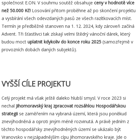
společnost E.ON. V souhrnu soutěž obsahuje
ceny v hodnotě více
než 50.000 Kč!
Losování přitom proběhne až po skončení projektu
a vysbírání všech odevzdaných pasů ze všech razítkovacích míst.
Termín je předběžně stanoven na 1. 12. 2024, kdy zároveň začíná
Advent. Tři šťastlivci tak získají velmi štědrý vánoční dárek, který
budou moct
uplatnit kdykoliv do konce roku 2025
(samozřejmě v
provozních dobách daných subjektů).
VYŠŠÍ CÍLE PROJEKTU
Celý projekt má však ještě daleko hlubší smysl. V roce 2023 si
nechal
Jihomoravský kraj zpracovat rozsáhlou Hospodářskou
strategii
se zaměřením na vybraná území, která jsou poněkud
znevýhodněná a oproti jiným méně rozvinutá. A právě jedním z
těchto hospodářsky znevýhodněných území se ukázalo být
Vranovsko v nejzápadnějším cípu Jihomoravského kraje. Jde o