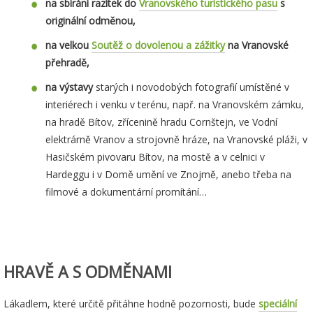
na sbírání razítek do
Vranovského turistického pasu
s
originální odměnou,
na velkou
Soutěž o dovolenou a zážitky
na Vranovské
přehradě,
na výstavy
starých i novodobých fotografií umístěné v
interiérech i venku v terénu, např. na Vranovském zámku,
na hradě Bítov, zřícenině hradu Cornštejn, ve Vodní
elektrárně Vranov a strojovně hráze, na Vranovské pláži, v
Hasičském pivovaru Bítov, na mostě a v celnici v
Hardeggu i v Domě umění ve Znojmě, anebo třeba na
filmové a dokumentární promítání…
HRAVĚ A S ODMĚNAMI
Lákadlem, které určitě přitáhne hodně pozornosti, bude
speciální