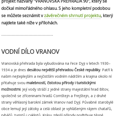
projekt nazvaný
"VRANOVSKÁ PŘEHRADA 90", který se
dočkal mimořádného ohlasu.
S jeho kompletní podobou
se můžete seznámit v
závěrečném shrnutí projektu
, který
najdete také níže v přílohách.
----------------------------------------
VODNÍ DÍLO VRANOV
Vranovská přehrada byla vybudována na řece Dyji v letech 1930–
1934 a je dnes
desátou největší přehradou České republiky
. Patří k
našim nejteplejším a nejčistším vodním nádržím a krajina okolo ní
přitahuje svou
malebností, čistotou přírody i turistickými
možnostmi
. Její vody stráží z jedné strany majestátní hrad Bítov,
společně se zříceninami hradů Cornštejn a Frejštejn, a z druhé
strany věhlasný barokní zámek Vranov nad Dyjí. Půvabné starobylé
obce lemují její zátoky a celá oblast je vyhlášeným rájem chatařů,
rybářů, turistů i cyklistů. Krásu zdejší přírody podtrhuje těsné