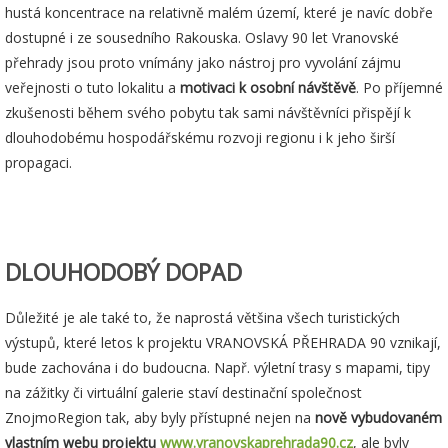
hustá koncentrace na relativně malém území, které je navíc dobře
dostupné i ze sousedního Rakouska. Oslavy 90 let Vranovské
přehrady jsou proto vnímány jako nástroj pro vyvolání zájmu
veřejnosti o tuto lokalitu a
motivaci k osobní návštěvě
. Po příjemné
zkušenosti během svého pobytu tak sami návštěvníci přispějí k
dlouhodobému hospodářskému rozvoji regionu i k jeho širší
propagaci.
DLOUHODOBÝ DOPAD
Důležité je ale také to, že naprostá většina všech turistických
výstupů, které letos k projektu VRANOVSKÁ PŘEHRADA 90 vznikají,
bude zachována i do budoucna. Např. výletní trasy s mapami, tipy
na zážitky či virtuální galerie staví destinační společnost
ZnojmoRegion tak, aby byly přístupné nejen na
nově vybudovaném
vlastním webu projektu
www.vranovskaprehrada90.cz
, ale byly