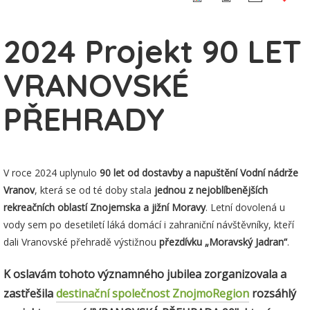
2024 Projekt 90 LET
VRANOVSKÉ
PŘEHRADY
V roce 2024 uplynulo
90 let od dostavby a napuštění Vodní nádrže
Vranov
, která se od té doby stala
jednou z nejoblíbenějších
rekreačních oblastí Znojemska a jižní Moravy
. Letní dovolená u
vody sem po desetiletí láká domácí i zahraniční návštěvníky, kteří
dali Vranovské přehradě výstižnou
přezdívku „Moravský Jadran“
.
K oslavám tohoto významného jubilea zorganizovala a
zastřešila
destinační společnost ZnojmoRegion
rozsáhlý