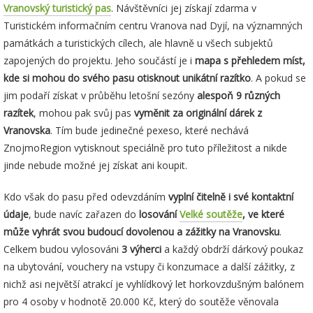
Vranovský turistický pas
. Návštěvníci jej získají zdarma v
Turistickém informačním centru Vranova nad Dyjí, na významných
památkách a turistických cílech, ale hlavně u všech subjektů
zapojených do projektu. Jeho součástí je i
mapa s přehledem míst,
kde si mohou do svého pasu otisknout unikátní razítko
. A pokud se
jim podaří získat v průběhu letošní sezóny
alespoň 9 různých
razítek
, mohou pak svůj pas
vyměnit za originální dárek z
Vranovska
. Tím bude jedinečné pexeso, které nechává
ZnojmoRegion vytisknout speciálně pro tuto příležitost a nikde
jinde nebude možné jej získat ani koupit.
Kdo však do pasu před odevzdáním
vyplní čitelně i své kontaktní
údaje
, bude navíc zařazen do
losování
Velké soutěže
, ve které
může vyhrát svou budoucí dovolenou a zážitky na Vranovsku
.
Celkem budou vylosováni
3 výherci
a každý obdrží dárkový poukaz
na ubytování, vouchery na vstupy či konzumace a další zážitky, z
nichž asi největší atrakcí je vyhlídkový let horkovzdušným balónem
pro 4 osoby v hodnotě 20.000 Kč, který do soutěže věnovala