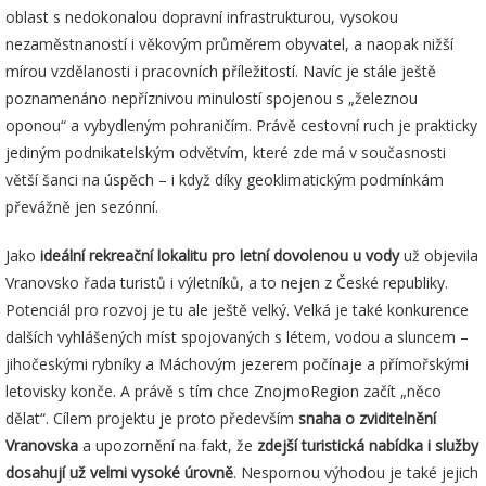
oblast s nedokonalou dopravní infrastrukturou, vysokou
nezaměstnaností i věkovým průměrem obyvatel, a naopak nižší
mírou vzdělanosti i pracovních příležitostí. Navíc je stále ještě
poznamenáno nepříznivou minulostí spojenou s „železnou
oponou“ a vybydleným pohraničím. Právě cestovní ruch je prakticky
jediným podnikatelským odvětvím, které zde má v současnosti
větší šanci na úspěch – i když díky geoklimatickým podmínkám
převážně jen sezónní.
Jako
ideální rekreační lokalitu pro letní dovolenou u vody
už objevila
Vranovsko řada turistů i výletníků, a to nejen z České republiky.
Potenciál pro rozvoj je tu ale ještě velký. Velká je také konkurence
dalších vyhlášených míst spojovaných s létem, vodou a sluncem –
jihočeskými rybníky a Máchovým jezerem počínaje a přímořskými
letovisky konče. A právě s tím chce ZnojmoRegion začít „něco
dělat“. Cílem projektu je proto především
snaha o zviditelnění
Vranovska
a upozornění na fakt, že
zdejší turistická nabídka i služby
dosahují už velmi vysoké úrovně
. Nespornou výhodou je také jejich