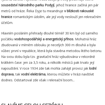
sousedství Národního parku Podyjí
, jehož hranice začíná jen pár
metrů od hráze. Řeka Dyje tu meandruje
v blízkosti rakouské
hranice
romantickým údolím, ale její vody neslouží jen rekreačním
účelům.
Hlavním posláním přehrady dlouhé téměř 30 km byl od samého
počátku
vodohospodářský a energetický přínos
. Mohutná hráz
zbudovaná v mírném oblouku je necelých 300 m dlouhá a byla
vůbec první v republice, která byla stavěna metodou litého betonu.
Na svou dobu byla tzv. gravitační hráz vybudována v rekordně
krátkém čase: jen za 3,5 roku, a několik měsíců pak trvalo její
napouštění. V roce 1934 zde tak mohla zahájit provoz jak
lodní
doprava
, tak
vodní elektrárna
, kterou můžete v hrázi navštívit
dodnes. Odstartoval zde však i rekreační boom...