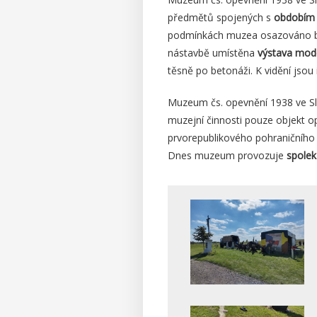
předmětů spojených s
obdobím p
podmínkách muzea osazováno bu
nástavbě umístěna
výstava mod
těsně po betonáži. K vidění jsou
Muzeum čs. opevnění 1938 ve S
muzejní činnosti pouze objekt o
prvorepublikového pohraničního 
Dnes muzeum provozuje
spole