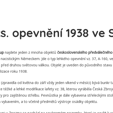
. opevnění 1938 ve 
lup
najdete jeden z mnoha objektů
československého předválečného
ed nacistickým Německem. Jde o typ lehkého opevnění vz. 37, A-160, v
před druhou světovou válkou. Objekt je uveden do původního stavu a
lizace roku 1938.
(zpravidla od května do září vždy jeden víkend v měsíci) bývá bunkr 
te těžké a lehké modifikace lafety vz. 38, kterou vyráběla Česká Zbroj
 pro zajištěnou střelbu. Pevnůstka je dále vybavena střeleckými stol
ím vybavením, a to včetně předmětů výstroje osádky objektu.
upi u Znojma se nachází na soukromém pozemku, který je využit k vy