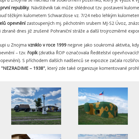
rvní republiky
. Návštěvník tak může shlédnout tzv. postavení kulomet
ď těžkým kulometem Schwarzlose vz. 7/24 nebo lehkým kulometem vz
elů opevnění
zastoupených mj. pěchotním srubem MJ-S2 Úvoz, znázorň
 i zbraně dnes již zrušené Pohraniční stráže a další trojrozměrné expo
lupi u Znojma
vzniklo v roce 1999
nejprve jako soukromá aktivita, kdy
pevnění – tzv.
řopík
(zkratka ŘOP označovala Ředitelství opevňovacích 
opevnění). S příchodem dalších nadšenců se expozice začala rozšiřova
k "NEZRADIME – 1938"
, který zde také organizuje komentované pro