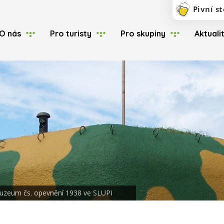
O nás
Pro turisty
Pro skupiny
Aktuali
uzeum čs. opevnění 1938 ve SLUPI