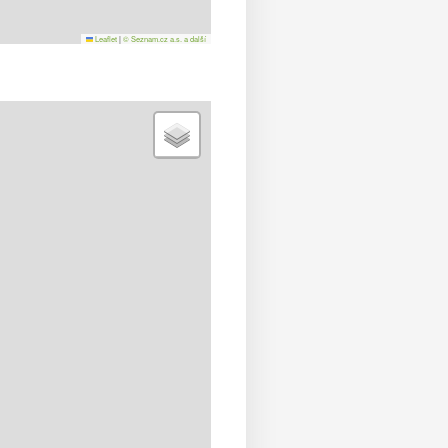
Leaflet
|
© Seznam.cz a.s. a další