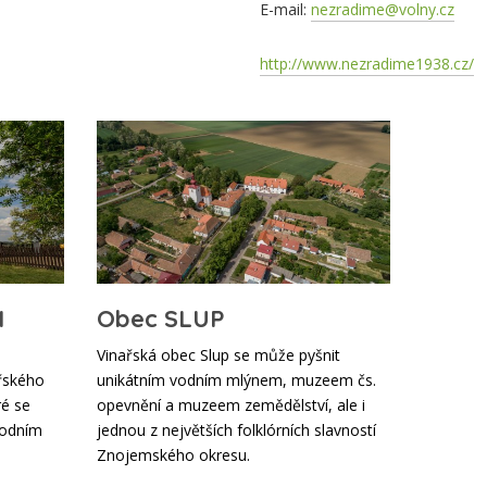
E-mail:
nezradime@volny.cz
http://www.nezradime1938.cz/
I
Obec SLUP
Vinařská obec Slup se může pyšnit
řského
unikátním vodním mlýnem, muzeem čs.
ré se
opevnění a muzeem zemědělství, ale i
 vodním
jednou z největších folklórních slavností
Znojemského okresu.