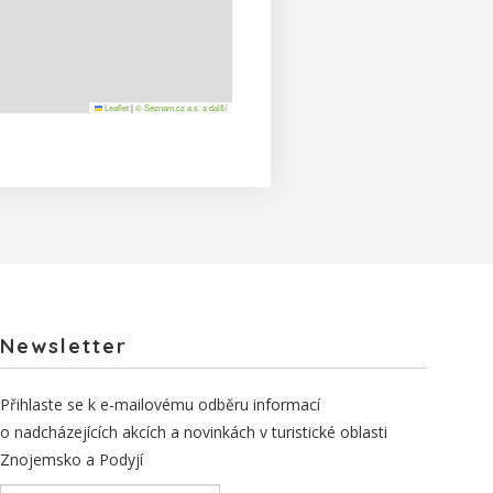
Leaflet
|
© Seznam.cz a.s. a další
Newsletter
Přihlaste se k e-mailovému odběru informací
o nadcházejících akcích a novinkách v turistické oblasti
Znojemsko a Podyjí