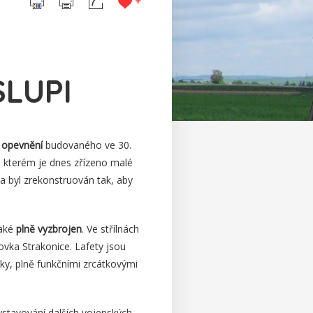
+
SLUPI
 opevnění
budovaného ve 30.
e kterém je dnes zřízeno malé
 byl zrekonstruován tak, aby
také
plně vyzbrojen
. Ve střílnách
ovka Strakonice. Lafety jsou
ky, plně funkčními zrcátkovými
stavování dalších vojenských