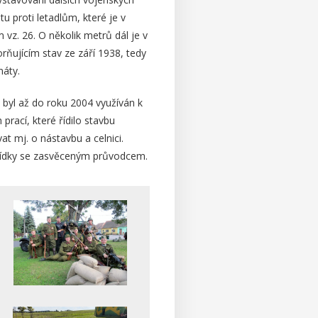
u proti letadlům, které je v
. 26. O několik metrů dál je v
ujícím stav ze září 1938, tedy
náty.
 byl až do roku 2004 využíván k
prací, které řídilo stavbu
t mj. o nástavbu a celnici.
hlídky se zasvěceným průvodcem.