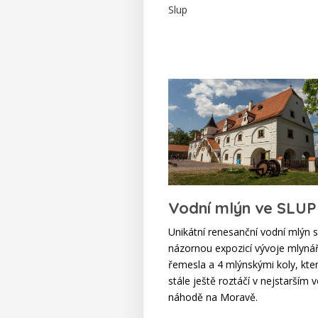
Slup
Vodní mlýn ve SLUP
Unikátní renesanční vodní mlýn s
názornou expozicí vývoje mlyná
řemesla a 4 mlýnskými koly, kte
stále ještě roztáčí v nejstarším
náhodě na Moravě.