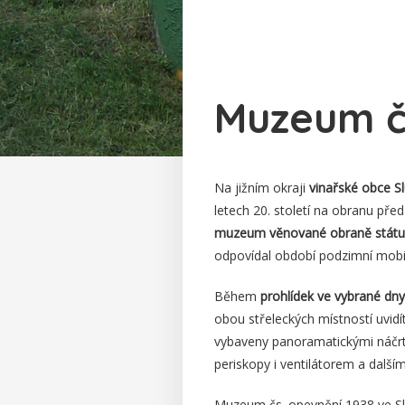
Muzeum čs
Na jižním okraji
vinařské obce S
letech 20. století na obranu př
muzeum věnované obraně státu
odpovídal období podzimní mobi
Během
prohlídek ve vybrané dny
obou střeleckých místností uvidí
vybaveny panoramatickými náčrty
periskopy i ventilátorem a dalš
Muzeum čs. opevnění 1938 ve Sl