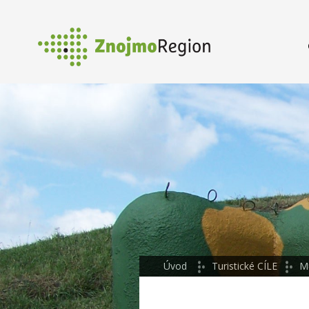
Úvod
Turistické CÍLE
M