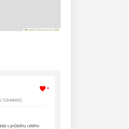
Leaflet
|
© Seznam.cz a.s. a další
+
5.7294400E)
řádá v průběhu celého