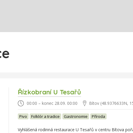
ce
Řízkobraní U Tesařů
00:00 – konec 28.09. 00:00
Bítov (48.9376633N, 1
Pivo
Folklór a tradice
Gastronomie
Příroda
Vyhlášená rodinná restaurace U Tesařů v centru Bítova po