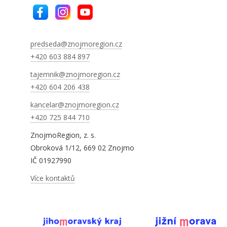
predseda@znojmoregion.cz
+420 603 884 897
tajemnik@znojmoregion.cz
+420 604 206 438
kancelar@znojmoregion.cz
+420 725 844 710
ZnojmoRegion, z. s.
Obroková 1/12, 669 02 Znojmo
IČ 01927990
Více kontaktů