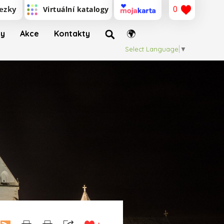
0
ty
Akce
Kontakty
Select Language
▼