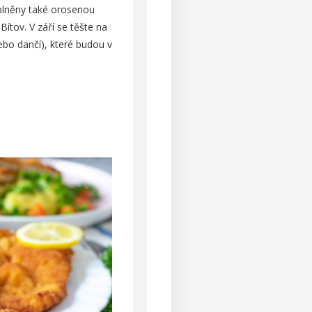
oplněny také orosenou
ítov. V září se těšte na
 nebo dančí), které budou v