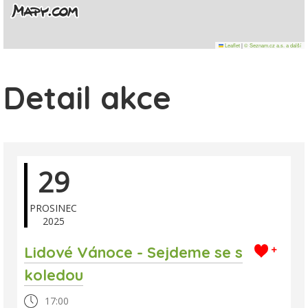
Leaflet
|
© Seznam.cz a.s. a další
Detail akce
29
PROSINEC
2025
Lidové Vánoce - Sejdeme se s
+
koledou
17:00