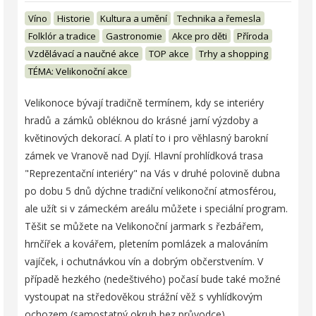
Víno
Historie
Kultura a umění
Technika a řemesla
Folklór a tradice
Gastronomie
Akce pro děti
Příroda
Vzdělávací a naučné akce
TOP akce
Trhy a shopping
TÉMA: Velikonoční akce
Velikonoce bývají tradičně termínem, kdy se interiéry
hradů a zámků obléknou do krásné jarní výzdoby a
květinových dekorací. A platí to i pro věhlasný barokní
zámek ve Vranově nad Dyjí. Hlavní prohlídková trasa
"Reprezentační interiéry" na Vás v druhé polovině dubna
po dobu 5 dnů dýchne tradiční velikonoční atmosférou,
ale užít si v zámeckém areálu můžete i speciální program.
Těšit se můžete na Velikonoční jarmark s řezbářem,
hrnčířek a kovářem, pletením pomlázek a malováním
vajíček, i ochutnávkou vín a dobrým občerstvením. V
případě hezkého (nedeštivého) počasí bude také možné
vystoupat na středověkou strážní věž s vyhlídkovým
ochozem (samostatný okruh bez průvodce).