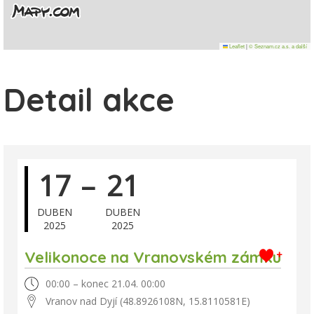
Leaflet
|
© Seznam.cz a.s. a další
Detail akce
17
–
21
DUBEN
DUBEN
2025
2025
Velikonoce na Vranovském zámku
+
00:00 – konec 21.04. 00:00
Vranov nad Dyjí (48.8926108N, 15.8110581E)