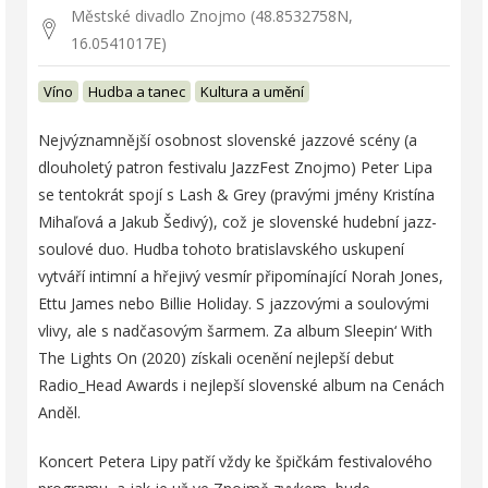
Městské divadlo Znojmo (48.8532758N,
16.0541017E)
Víno
Hudba a tanec
Kultura a umění
Nejvýznamnější osobnost slovenské jazzové scény (a
dlouholetý patron festivalu JazzFest Znojmo) Peter Lipa
se tentokrát spojí s Lash & Grey (pravými jmény Kristína
Mihaľová a Jakub Šedivý), což je slovenské hudební jazz-
soulové duo. Hudba tohoto bratislavského uskupení
vytváří intimní a hřejivý vesmír připomínající Norah Jones,
Ettu James nebo Billie Holiday. S jazzovými a soulovými
vlivy, ale s nadčasovým šarmem. Za album Sleepin‘ With
The Lights On (2020) získali ocenění nejlepší debut
Radio_Head Awards i nejlepší slovenské album na Cenách
Anděl.
Koncert Petera Lipy patří vždy ke špičkám festivalového