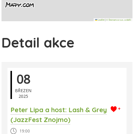
Leaflet
|
© Seznam.cz a.s. a další
Detail akce
08
BŘEZEN
2025
Peter Lipa a host: Lash & Grey
+
(JazzFest Znojmo)
19:00