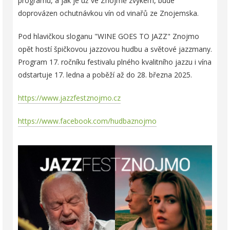
programu, a jak je už ve Znojmě zvykem, bude
doprovázen ochutnávkou vín od vinařů ze Znojemska.
Pod hlavičkou sloganu "WINE GOES TO JAZZ" Znojmo
opět hostí špičkovou jazzovou hudbu a světové jazzmany.
Program 17. ročníku festivalu plného kvalitního jazzu i vína
odstartuje 17. ledna a poběží až do 28. března 2025.
https://www.jazzfestznojmo.cz
https://www.facebook.com/hudbaznojmo