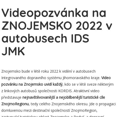
Videopozvánka na
ZNOJEMSKO 2022 v
autobusech IDS
JMK
Znojemsko bude v létě roku 2022 k vidění v autobusech
Integrovaného dopravního systému Jihomoravského kraje.
Video
pozvánku na Znojemsko uvidí každý
, kdo se v létě sveze některým
z linkových autobusů společnosti KORDIS. Atraktivní video
představuje
nejnavštěvovanější a nejoblíbenější turistické cíle
ZnojmoRegionu
, tedy celého Znojemského okresu. Jde o propagaci
domluvenou mezi destinační společností ZnojmoRegion,
zastupující turistickou oblast Znojemsko a Podyjí, a dopravní