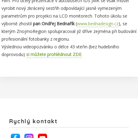
Film. Pro účely prezentace v autobusech IDS JMK se však musel
vyrobit nový zkrácený sestřih odpovídající jasně vymezeným
parametrům pro projekci na LCD monitorech. Tohoto úkolu se
výborně zhostil
pan Ondřej Bednařík
(
www.bednadesign.cz
), se
kterým ZnojmoRegion spolupracoval již dříve zejména při budování
profesionální fotobanky z regionu.
Výslednou videopozvánku o délce 43 vteřin (bez hudebního
doprovodu)
si můžete prohlédnout ZDE
.
Rychlý kontakt