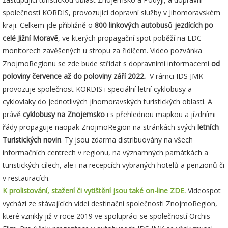
společností KORDIS, provozující dopravní služby v Jihomoravském
kraji. Celkem jde přibližně o
800 linkových autobusů jezdících po
celé Jižní Moravě
, ve kterých propagační spot poběží na LDC
monitorech zavěšených u stropu za řidičem. Video pozvánka
ZnojmoRegionu se zde bude střídat s dopravními informacemi
od
poloviny července až do poloviny září 2022.
V rámci IDS JMK
provozuje společnost KORDIS i speciální letní cyklobusy a
cyklovlaky do jednotlivých jihomoravských turistických oblastí. A
právě
cyklobusy na Znojemsko
i s přehlednou mapkou a jízdními
řády propaguje naopak ZnojmoRegion na stránkách svých
letních
Turistických novin
. Ty jsou zdarma distribuovány na všech
informačních centrech v regionu, na významných památkách a
turistických cílech, ale i na recepcích vybraných hotelů a penzionů či
v restauracích.
K prolistování, stažení či vytištění jsou také on-line ZDE.
Videospot
vychází ze stávajících videí destinační společnosti ZnojmoRegion,
které vznikly již v roce 2019 ve spolupráci se společností Orchis