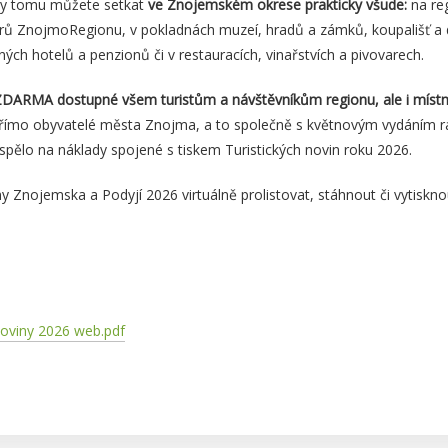
íky tomu můžete setkat
ve Znojemském okrese prakticky všude:
na reg
rů ZnojmoRegionu, v pokladnách muzeí, hradů a zámků, koupališť a dal
ných hotelů a penzionů či v restauracích, vinařstvích a pivovarech.
ZDARMA dostupné všem turistům a návštěvníkům regionu, ale i míst
přímo obyvatelé města Znojma, a to společně s květnovým vydáním ra
pělo na náklady spojené s tiskem Turistických novin roku 2026.
iny Znojemska a Podyjí 2026 virtuálně prolistovat, stáhnout či vytiskn
noviny 2026 web.pdf