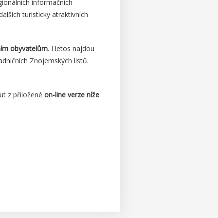
ionálních informačních
ších turisticky atraktivních
ním obyvatelům
. I letos najdou
dničních Znojemských listů.
out z přiložené
on-line verze níže
.