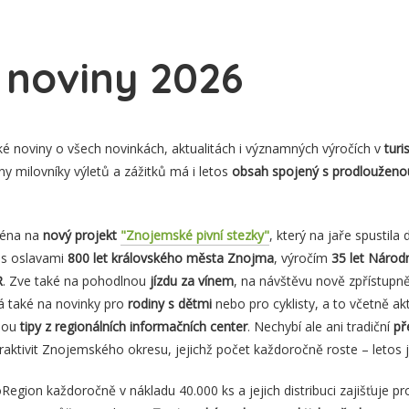
é noviny 2026
ké noviny o všech novinkách, aktualitách i významných výročích v
turi
hny milovníky výletů a zážitků má i letos
obsah spojený s prodloužen
ména na
nový projekt
"Znojemské pivní stezky"
, který na jaře spustila
 s oslavami
800 let královského města Znojma
, výročím
35 let Národ
R
. Zve také na pohodlnou
jízdu za vínem
, na návštěvu nově zpřístup
ká také na novinky pro
rodiny s dětmi
nebo pro cyklisty, a to včetně ak
jsou
tipy z regionálních informačních center
. Nechybí ale ani tradiční
př
raktivit Znojemského okresu, jejichž počet každoročně roste – letos j
egion každoročně v nákladu 40.000 ks a jejich distribuci zajišťuje p