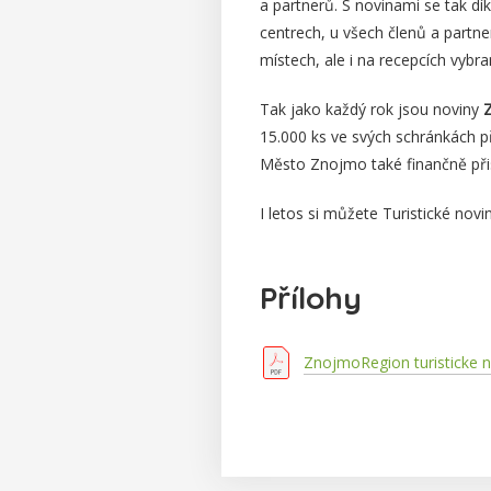
a partnerů. S novinami se tak d
centrech, u všech členů a partne
místech, ale i na recepcích vybra
Tak jako každý rok jsou noviny
15.000 ks ve svých schránkách 
Město Znojmo také finančně přis
I letos si můžete Turistické nov
Přílohy
ZnojmoRegion turisticke 