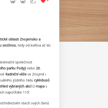
+
stické oblasti Znojemsko a
ou sezónou
, tedy od května až do
 destinační společnost
ního parku Podyj
í nebo
20.
něné
Radniční věže
ve Znojmě i
tuálního jízdního řádu
cyklobusů
ehled vybraných akcí
či
mapa
s
ich napočítáte 115!
rostřednictvím všech svých členů