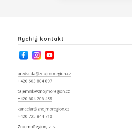
Rychlý kontakt
predseda@znojmoregion.cz
+420 603 884 897
tajemnik@znojmoregion.cz
+420 604 206 438
kancelar@znojmoregion.cz
+420 725 844 710
ZnojmoRegion, z. s.