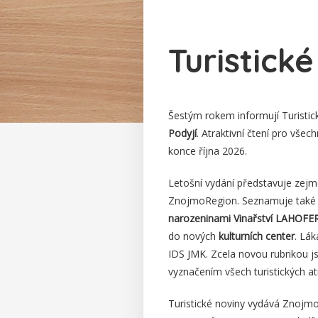
Turistick
Šestým rokem informují Turistic
Podyjí
. Atraktivní čtení pro všec
konce října 2026.
Letošní vydání představuje zej
ZnojmoRegion. Seznamuje také
narozeninami Vinařství LAHOFE
do nových
kulturních center
. Lá
IDS JMK. Zcela novou rubrikou 
vyznačením všech turistických at
Turistické noviny vydává ZnojmoR