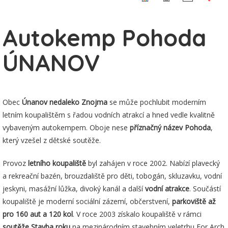
Autokemp Pohoda
ÚNANOV
Obec
Únanov nedaleko Znojma
se může pochlubit moderním
letním koupalištěm s řadou vodních atrakcí a hned vedle kvalitně
vybaveným autokempem. Oboje nese
příznačný název Pohoda
,
který vzešel z dětské soutěže.
Provoz
letního koupaliště
byl zahájen v roce 2002. Nabízí plavecký
a rekreační bazén, brouzdaliště pro děti, tobogán, skluzavku, vodní
jeskyni, masážní lůžka, divoký kanál a další
vodní atrakce
. Součástí
koupaliště je moderní sociální zázemí, občerstvení,
parkoviště až
pro 160 aut a 120 kol
. V roce 2003 získalo koupaliště v rámci
soutěže Stavba roku
na mezinárodním stavebním veletrhu For Arch