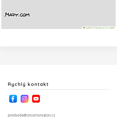
Leaflet
|
© Seznam.cz a.s. a další
Rychlý kontakt
predseda@znojmoregion.cz