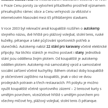
v Praze Cenu poroty za vytvoření přitažlivého prostředí významem
přesahujícího rámec obce a Cenu veřejnosti za vítězství v
internetovém hlasování mezi 65 přihlášenými stavbami.
V roce 2003 byl rekreační areál koupaliště rozšířen o
autokemp
stejného názvu, dvě hřiště pro plážový volejbal, stolní tenis, ruské
kuželky, pétanque a také půjčování sportovních potřeb a
slunečníků. Autokemp nabízí
22 stání pro karavany
včetně elektrické
přípojky. Na těchto stáních je možno postavit i
stany
. Jednotlivá
stání jsou oddělena živým plotem. Od koupaliště je autokemp
oddělen plotem. Autokemp má samostatný vjezd a samostatné
sociální zařízení včetně kuchyňky. Během otvírací doby koupaliště
je občerstvení zajištěno na koupališti, jinak v obci ve dvou
prodejnách potravin a třech restauracích. Při pobytu je možno
využít koupaliště včetně sportovního zázemí – 2 tenisové kurty s
umělým povrchem, víceúčelové hřiště s umělým povrchem pro
všechny míčové hry, plážový volejbal, stolní tenis či pétanque.