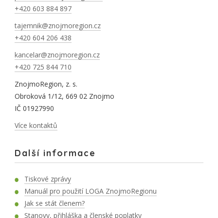
+420 603 884 897
tajemnik@znojmoregion.cz
+420 604 206 438
kancelar@znojmoregion.cz
+420 725 844 710
ZnojmoRegion, z. s.
Obroková 1/12, 669 02 Znojmo
IČ 01927990
Více kontaktů
Další informace
Tiskové zprávy
Manuál pro použití LOGA ZnojmoRegionu
Jak se stát členem?
Stanovy, přihláška a členské poplatky