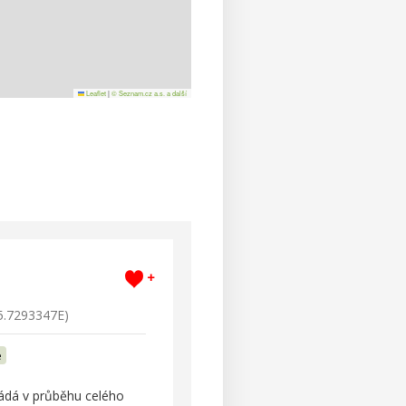
Leaflet
|
© Seznam.cz a.s. a další
+
5.7293347E)
e
řádá v průběhu celého