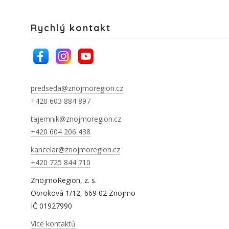
Rychlý kontakt
predseda@znojmoregion.cz
+420 603 884 897
tajemnik@znojmoregion.cz
+420 604 206 438
kancelar@znojmoregion.cz
+420 725 844 710
ZnojmoRegion, z. s.
Obroková 1/12, 669 02 Znojmo
IČ 01927990
Více kontaktů