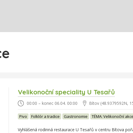
ce
Velikonoční speciality U Tesařů
00:00 – konec 06.04. 00:00
Bítov (48.9379592N, 1
Pivo
Folklór a tradice
Gastronomie
TÉMA: Velikonoční akc
Vyhlášená rodinná restaurace U Tesařů v centru Bítova po