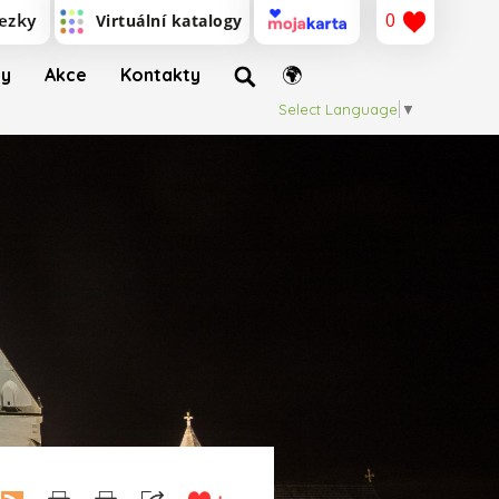
0
ty
Akce
Kontakty
Select Language
▼