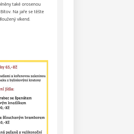
oplněny také orosenou
ítov. Na jaře se těšte
dloužený víkend.