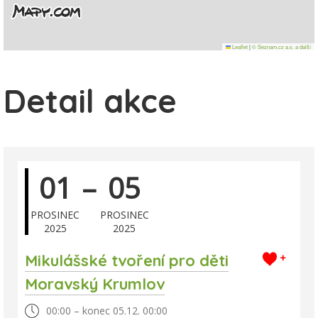
Leaflet
|
© Seznam.cz a.s. a další
Detail akce
01
–
05
PROSINEC
PROSINEC
2025
2025
Mikulášské tvoření pro děti
+
Moravský Krumlov
00:00 – konec 05.12. 00:00