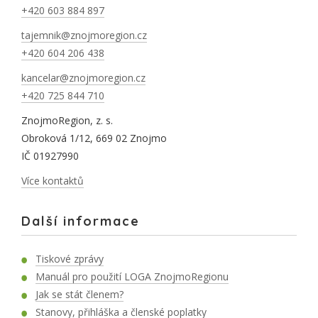
+420 603 884 897
tajemnik@znojmoregion.cz
+420 604 206 438
kancelar@znojmoregion.cz
+420 725 844 710
ZnojmoRegion, z. s.
Obroková 1/12, 669 02 Znojmo
IČ 01927990
Více kontaktů
Další informace
Tiskové zprávy
Manuál pro použití LOGA ZnojmoRegionu
Jak se stát členem?
Stanovy, přihláška a členské poplatky