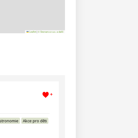
Leaflet
|
© Seznam.cz a.s. a další
+
stronomie
Akce pro děti