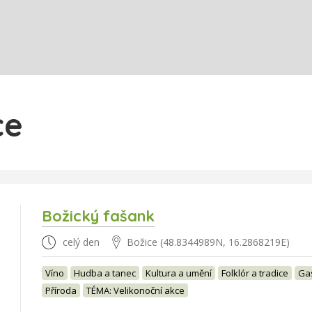
ce
Božický fašank
celý den
Božice (48.8344989N, 16.2868219E)
Víno
Hudba a tanec
Kultura a umění
Folklór a tradice
Ga
Příroda
TÉMA: Velikonoční akce